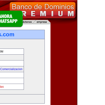
s.com
OM
 Comercializacion
tas