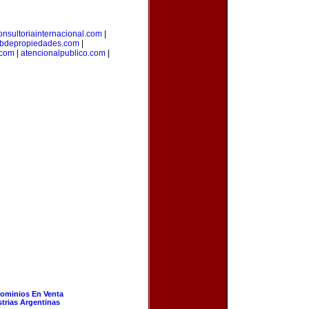
onsultoriainternacional.com
|
bdepropiedades.com
|
.com
|
atencionalpublico.com
|
ominios En Venta
strias Argentinas