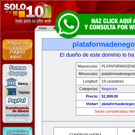
plataformadenego
El dueño de este dominio lo ha
Mayusculas:
PLATAFORMADEN
Minusculas:
plataformadenegoc
Longitud:
19 caracteres
Categorias:
Negocios
Precio:
$1,999.00
Visitar!
plataformadenegoc
Serán consideradas ofer
R