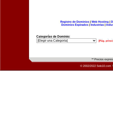
Registro de Dominios
|
Web Hosting
|
D
Dominios Expirados
|
Industrias
|
Indu
Categorías de Dominio:
[Pág. princi
** Precios expre
© 2002/2022 Solo10.com