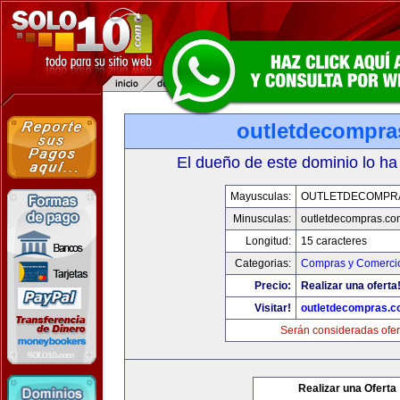
outletdecompra
El dueño de este dominio lo ha
Mayusculas:
OUTLETDECOMPR
Minusculas:
outletdecompras.co
Longitud:
15 caracteres
Categorias:
Compras y Comercio
Precio:
Realizar una oferta
Visitar!
outletdecompras.
Serán consideradas ofer
Realizar una Oferta