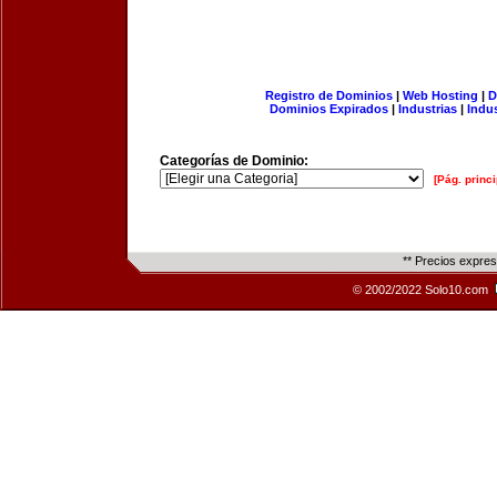
Registro de Dominios
|
Web Hosting
|
D
Dominios Expirados
|
Industrias
|
Indu
Categorías de Dominio:
[Pág. princi
** Precios expre
© 2002/2022 Solo10.com