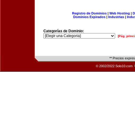
Registro de Dominios
|
Web Hosting
|
D
Dominios Expirados
|
Industrias
|
Indu
Categorías de Dominio:
[Pág. princi
** Precios expre
© 2002/2022 Solo10.com