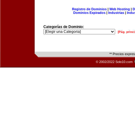
Registro de Dominios
|
Web Hosting
|
D
Dominios Expirados
|
Industrias
|
Indu
Categorías de Dominio:
[Pág. princi
** Precios expre
© 2002/2022 Solo10.com