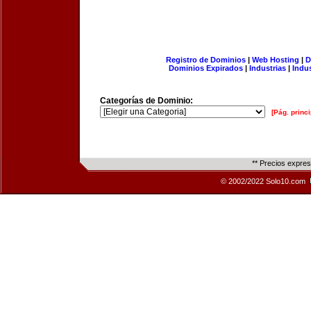
Registro de Dominios
|
Web Hosting
|
D
Dominios Expirados
|
Industrias
|
Indu
Categorías de Dominio:
[Pág. princi
** Precios expre
© 2002/2022 Solo10.com