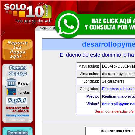
desarrollopym
El dueño de este dominio lo ha
Mayusculas:
DESARROLLOPYM
Minusculas:
desarrollopyme.co
Longitud:
14 caracteres
Categorias:
Empresas e Industr
Precio:
Realizar una oferta
Visitar!
desarrollopyme.c
Serán consideradas ofer
Realizar una Oferta