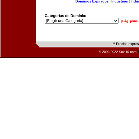
Dominios Expirados
|
Industrias
|
Indu
Categorías de Dominio:
[Pág. princi
** Precios expre
© 2002/2022 Solo10.com