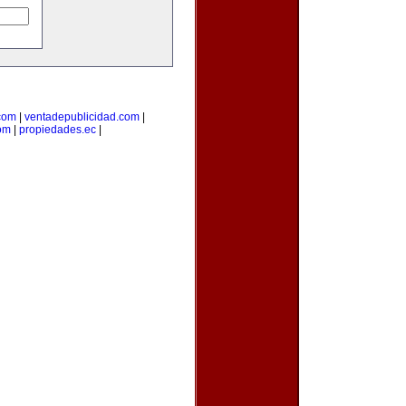
com
|
ventadepublicidad.com
|
om
|
propiedades.ec
|