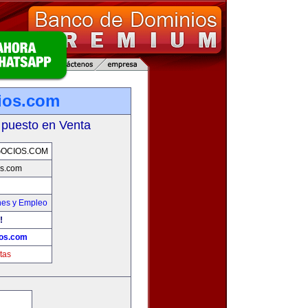
ios.com
 puesto en Venta
OCIOS.COM
s.com
nes y Empleo
!
os.com
tas