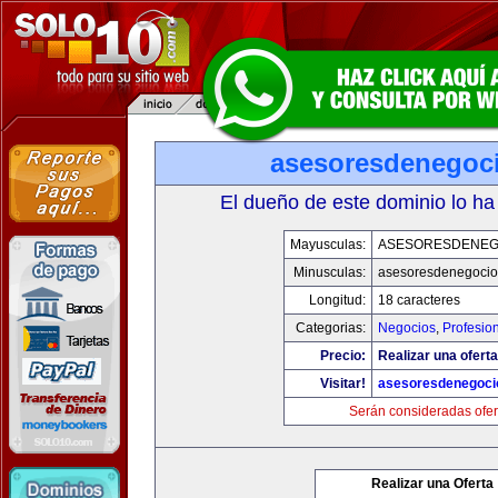
asesoresdenegoc
El dueño de este dominio lo ha
Mayusculas:
ASESORESDENEG
Minusculas:
asesoresdenegocio
Longitud:
18 caracteres
Categorias:
Negocios
,
Profesio
Precio:
Realizar una oferta
Visitar!
asesoresdenegoci
Serán consideradas ofer
Realizar una Oferta