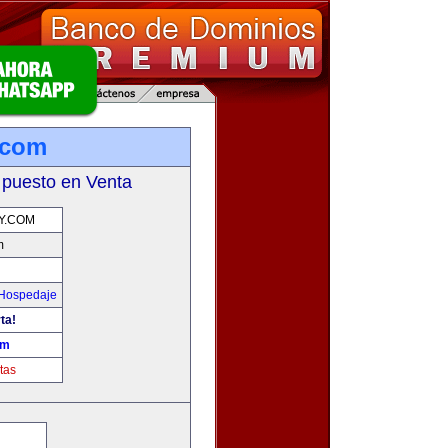
.com
 puesto en Venta
Y.COM
m
 Hospedaje
ta!
om
tas