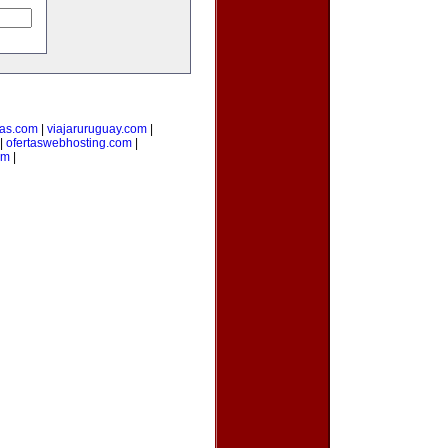
ias.com
|
viajaruruguay.com
|
|
ofertaswebhosting.com
|
om
|