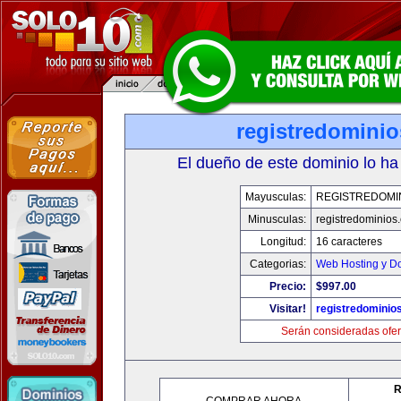
registredomini
El dueño de este dominio lo ha
Mayusculas:
REGISTREDOMI
Minusculas:
registredominios
Longitud:
16 caracteres
Categorias:
Web Hosting y D
Precio:
$997.00
Visitar!
registredominio
Serán consideradas ofer
R