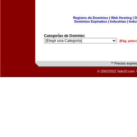
Registro de Dominios
|
Web Hosting
|
D
Dominios Expirados
|
Industrias
|
Indu
Categorías de Dominio:
[Pág. princi
** Precios expre
© 2002/2022 Solo10.com