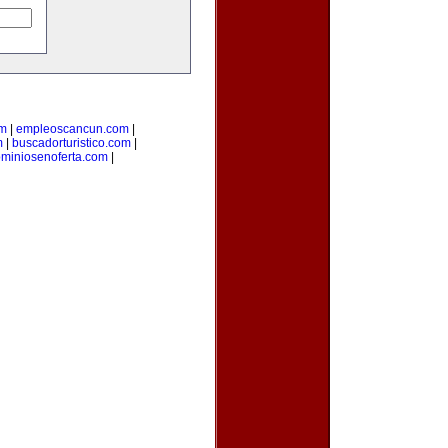
om
|
empleoscancun.com
|
m
|
buscadorturistico.com
|
miniosenoferta.com
|