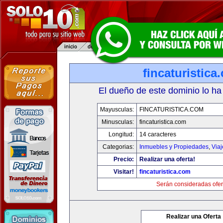
fincaturistica
El dueño de este dominio lo ha
Mayusculas:
FINCATURISTICA.COM
Minusculas:
fincaturistica.com
Longitud:
14 caracteres
Categorias:
Inmuebles y Propiedades
,
Via
Precio:
Realizar una oferta!
Visitar!
fincaturistica.com
Serán consideradas ofer
Realizar una Oferta