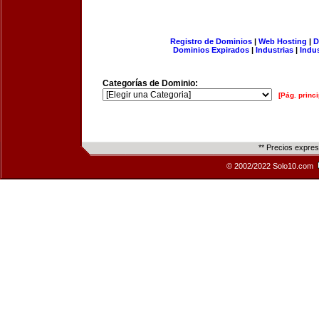
Registro de Dominios
|
Web Hosting
|
D
Dominios Expirados
|
Industrias
|
Indu
Categorías de Dominio:
[Pág. princi
** Precios expre
© 2002/2022 Solo10.com