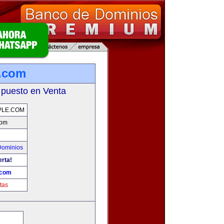
e.com
 puesto en Venta
PLE.COM
com
Dominios
erta!
.com
tas