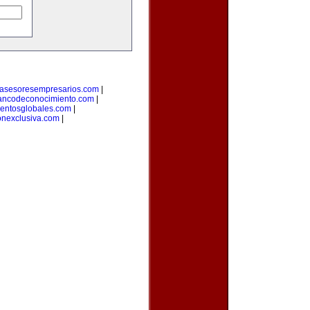
asesoresempresarios.com
|
ancodeconocimiento.com
|
entosglobales.com
|
onexclusiva.com
|