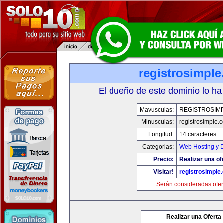
registrosimpl
El dueño de este dominio lo ha
Mayusculas:
REGISTROSIM
Minusculas:
registrosimple.
Longitud:
14 caracteres
Categorias:
Web Hosting y 
Precio:
Realizar una of
Visitar!
registrosimple
Serán consideradas ofer
Realizar una Oferta