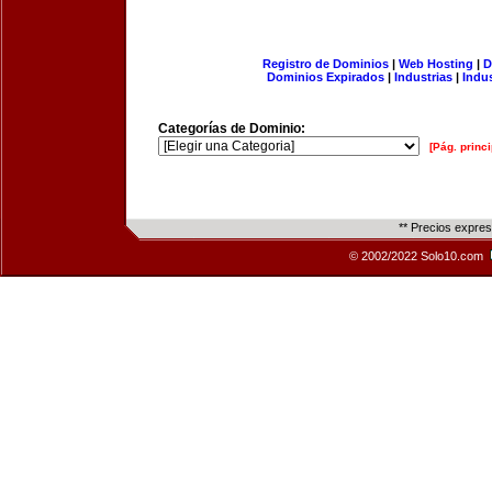
Registro de Dominios
|
Web Hosting
|
D
Dominios Expirados
|
Industrias
|
Indu
Categorías de Dominio:
[Pág. princi
** Precios expre
© 2002/2022 Solo10.com