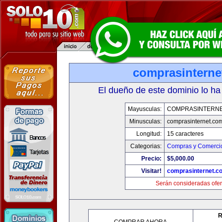
comprasinterne
El dueño de este dominio lo ha
Mayusculas:
COMPRASINTERNE
Minusculas:
comprasinternet.co
Longitud:
15 caracteres
Categorias:
Compras y Comercio
Precio:
$5,000.00
Visitar!
comprasinternet.c
Serán consideradas ofer
R