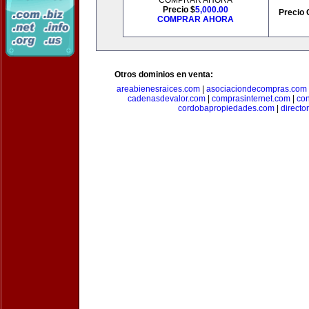
COMPRAR AHORA
Precio $
5,000.00
Precio 
COMPRAR AHORA
Otros dominios en venta:
areabienesraices.com
|
asociaciondecompras.com
cadenasdevalor.com
|
comprasinternet.com
|
co
cordobapropiedades.com
|
direct