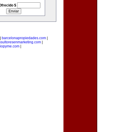
Ofrecido $
|
barcelonapropiedades.com
|
nsultoresenmarketing.com
|
oriopyme.com
|