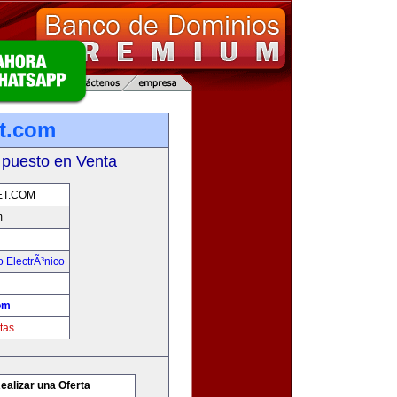
t.com
 puesto en Venta
T.COM
m
 ElectrÃ³nico
om
tas
ealizar una Oferta