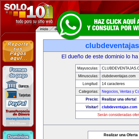
clubdeventaja
El dueño de este dominio lo ha
Mayusculas:
CLUBDEVENTAJAS.
Minusculas:
clubdeventajas.com
Longitud:
14 caracteres
Categorias:
Negocios
,
Ventas y C
Precio:
Realizar una oferta!
Visitar!
clubdeventajas.com
Serán consideradas ofer
Realizar una Oferta