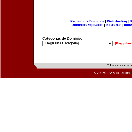
Registro de Dominios
|
Web Hosting
|
D
Dominios Expirados
|
Industrias
|
Indu
Categorías de Dominio:
[Pág. princi
** Precios expre
© 2002/2022 Solo10.com