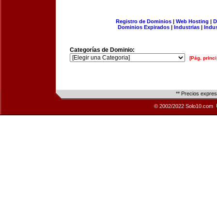
Registro de Dominios
|
Web Hosting
|
D
Dominios Expirados
|
Industrias
|
Indu
Categorías de Dominio:
[Pág. princi
** Precios expre
© 2002/2022 Solo10.com