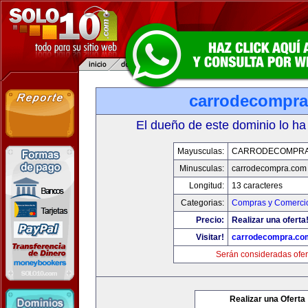
carrodecompr
El dueño de este dominio lo ha
Mayusculas:
CARRODECOMPRA
Minusculas:
carrodecompra.com
Longitud:
13 caracteres
Categorias:
Compras y Comercio
Precio:
Realizar una oferta
Visitar!
carrodecompra.co
Serán consideradas ofer
Realizar una Oferta