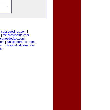
|
catalogovinos.com
|
m
|
mejoresusalud.com
|
planesdeviaje.com
|
.com
|
turismoporbrasil.com
|
om
|
bolsasindustriales.com
|
om
|