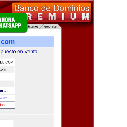
.com
 puesto en Venta
EB.COM
com
erta!
.com
tas