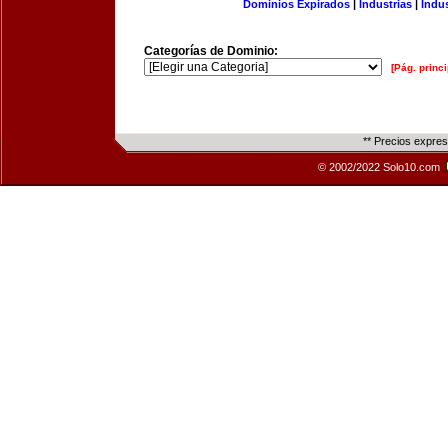
Dominios Expirados
|
Industrias
|
Indu
Categorías de Dominio:
[Pág. princi
** Precios expre
© 2002/2022 Solo10.com