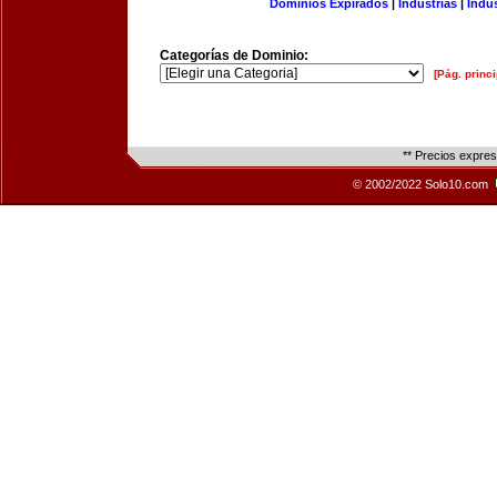
Dominios Expirados
|
Industrias
|
Indu
Categorías de Dominio:
[Pág. princi
** Precios expre
© 2002/2022 Solo10.com